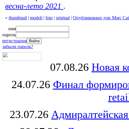
весна-лето 2021
.
»
thumbnail
|
modeli
|
foto
|
original
|
Опубликовано для: Marc Cai
имя
пароль
регистрация
забыли пароль?
07.08.26
Новая к
24.07.26
Финал формиро
retai
23.07.26
Адмиралтейская