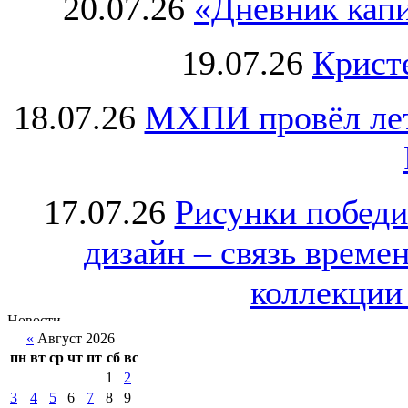
20.07.26
«Дневник капи
19.07.26
Крист
18.07.26
МХПИ провёл лет
17.07.26
Рисунки победи
дизайн – связь врем
коллекции 
«
Август 2026
пн
вт
ср
чт
пт
сб
вс
1
2
3
4
5
6
7
8
9