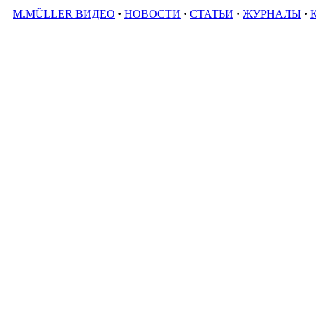
M.MÜLLER ВИДЕО
·
НОВОСТИ
·
СТАТЬИ
·
ЖУРНАЛЫ
·