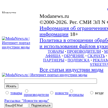
Modanews.ru
©2000-2026. Рег. СМИ ЭЛ N 
Информация об ограничениях
информации
18+
Политика в отношении обраб
и использования файлов куки 
ТОВАРЫ
·
ПРОИЗВОДИТЕЛИ
·
М
АФИША
·
ОБУЧЕНИЕ
·
СКАЧАТЬ
·
ПАРТНЕРЫ
·
ПОДПИСКА
·
РЕКЛА
STREETF
Все статьи индустрии моды
товары
новости
везде
производители
журналы
Рассылка: "Новости моды"