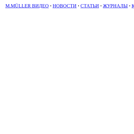
M.MÜLLER ВИДЕО
·
НОВОСТИ
·
СТАТЬИ
·
ЖУРНАЛЫ
·