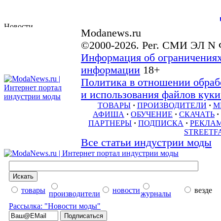
Modanews.ru
©2000-2026. Рег. СМИ ЭЛ N 
Информация об ограничениях
информации
18+
Политика в отношении обраб
и использования файлов куки 
ТОВАРЫ
·
ПРОИЗВОДИТЕЛИ
·
М
АФИША
·
ОБУЧЕНИЕ
·
СКАЧАТЬ
·
ПАРТНЕРЫ
·
ПОДПИСКА
·
РЕКЛА
STREETF
Все статьи индустрии моды
товары
новости
везде
производители
журналы
Рассылка: "Новости моды"