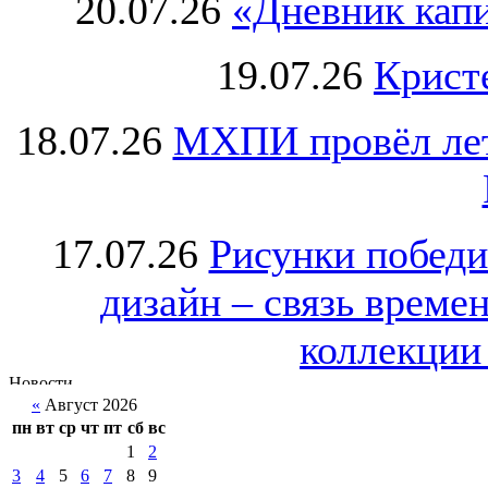
20.07.26
«Дневник капи
19.07.26
Крист
18.07.26
МХПИ провёл лет
17.07.26
Рисунки победи
дизайн – связь врем
коллекции 
«
Август 2026
пн
вт
ср
чт
пт
сб
вс
1
2
3
4
5
6
7
8
9