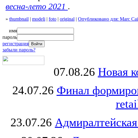
весна-лето 2021
.
»
thumbnail
|
modeli
|
foto
|
original
|
Опубликовано для: Marc Cai
имя
пароль
регистрация
забыли пароль?
07.08.26
Новая к
24.07.26
Финал формиро
retai
23.07.26
Адмиралтейская