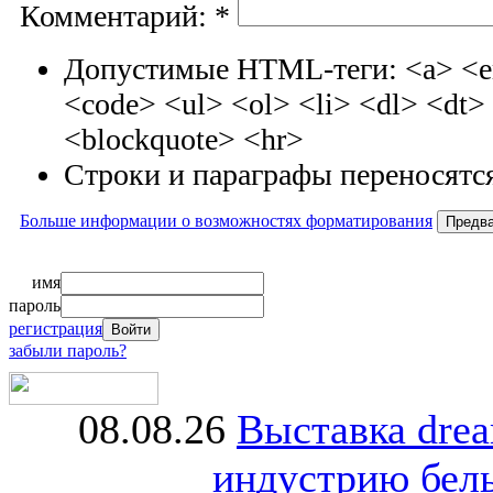
Комментарий:
*
Допустимые HTML-теги: <a> <em
<code> <ul> <ol> <li> <dl> <dt
<blockquote> <hr>
Строки и параграфы переносятся
Больше информации о возможностях форматирования
имя
пароль
регистрация
забыли пароль?
08.08.26
Выставка dre
индустрию бель