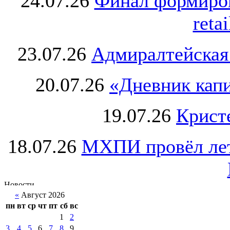
24.07.26
Финал формиро
retai
23.07.26
Адмиралтейская
20.07.26
«Дневник капи
19.07.26
Крист
18.07.26
МХПИ провёл лет
«
Август 2026
пн
вт
ср
чт
пт
сб
вс
1
2
3
4
5
6
7
8
9