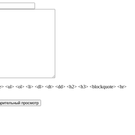
 <ul> <ol> <li> <dl> <dt> <dd> <h2> <h3> <blockquote> <hr>