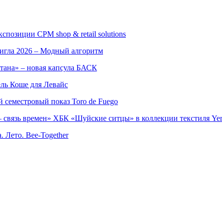
позиции CPM shop & retail solutions
игла 2026 – Модный алгоритм
тана» – новая капсула БАСК
ль Коше для Левайс
семестровый показ Toro de Fuego
 связь времен» ХБК «Шуйские ситцы» в коллекции текстиля Yer
. Лето. Bee-Together