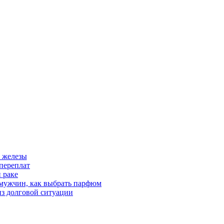
 железы
переплат
 раке
 мужчин, как выбрать парфюм
из долговой ситуации