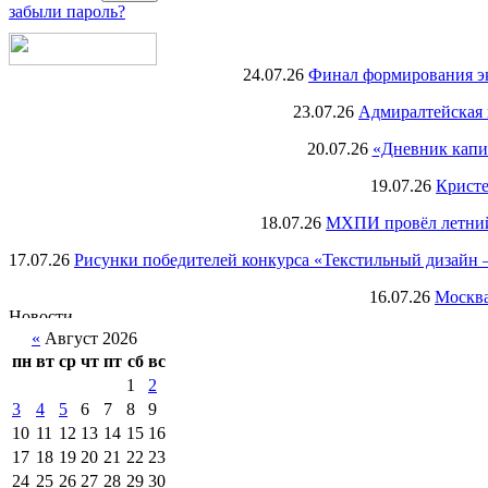
забыли пароль?
24.07.26
Финал формирования экс
23.07.26
Адмиралтейская 
20.07.26
«Дневник капи
19.07.26
Кристе
18.07.26
МХПИ провёл летний 
17.07.26
Рисунки победителей конкурса «Текстильный дизайн –
16.07.26
Москва
«
Август 2026
пн
вт
ср
чт
пт
сб
вс
1
2
3
4
5
6
7
8
9
10
11
12
13
14
15
16
17
18
19
20
21
22
23
24
25
26
27
28
29
30