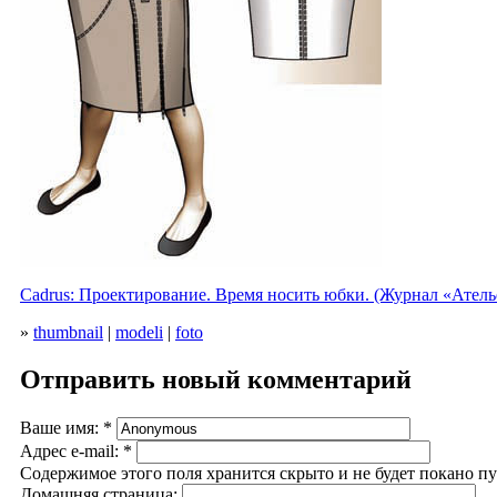
Cadrus: Проектирование. Время носить юбки. (Журнал «Ателье
»
thumbnail
|
modeli
|
foto
Отправить новый комментарий
Ваше имя:
*
Адрес e-mail:
*
Содержимое этого поля хранится скрыто и не будет покано п
Домашняя страница: