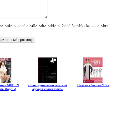
 <ul> <ol> <li> <dl> <dt> <dd> <h2> <h3> <blockquote> <hr>
sanna MODEN
«Конструирование женской
Сборник
«Ателье-2017»
на Моден»)
одежды класса люкс»