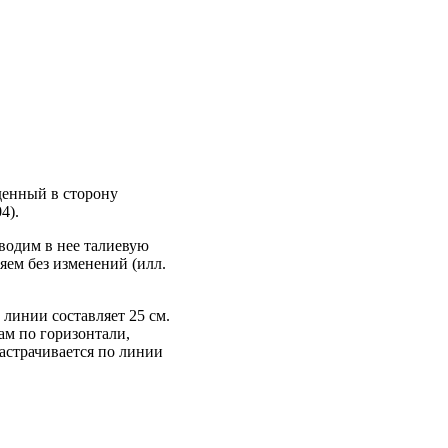
денный в сторону
4).
водим в нее талиевую
ем без изменений (илл.
линии составляет 25 см.
ам по горизонтали,
астрачивается по линии