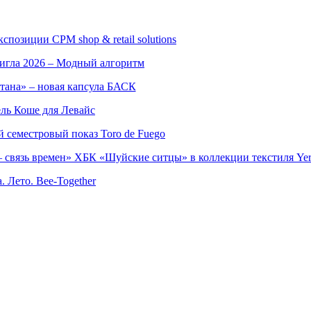
позиции CPM shop & retail solutions
игла 2026 – Модный алгоритм
тана» – новая капсула БАСК
ль Коше для Левайс
семестровый показ Toro de Fuego
 связь времен» ХБК «Шуйские ситцы» в коллекции текстиля Yer
. Лето. Bee-Together