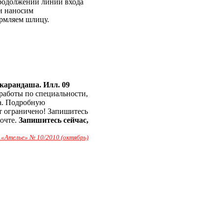
продолжении линии входа
и наносим
ормляем шлицу.
карандаша. Илл. 09
работы по специальности,
а. Подробную
т ограничено! Запишитесь
очте.
Запишитесь сейчас,
«Ателье» № 10/2010 (октябрь)