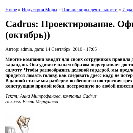
Home
»
Индустрия Моды
»
Прочие виды деятельности
»
Изда
Cadrus: Проектирование. Офи
(октябрь))
Автор: admin, дата: 14 Сентябрь, 2010 - 17:05
Многие компании вводят для своих сотрудников правила 
карандаш. Она удивительным образом подчеркивает досто
силуэту. Чтобы разнообразить деловой гардероб, мы пред
придется ломать голову, как следовать дресс-коду, не пот
В данной статье мы разберем особенности построения тре
конструкцию прямой юбки, построенную по любой известной
Текст: Анна Митрофанова, компания Cadrus
Эскизы: Елена Меркушева