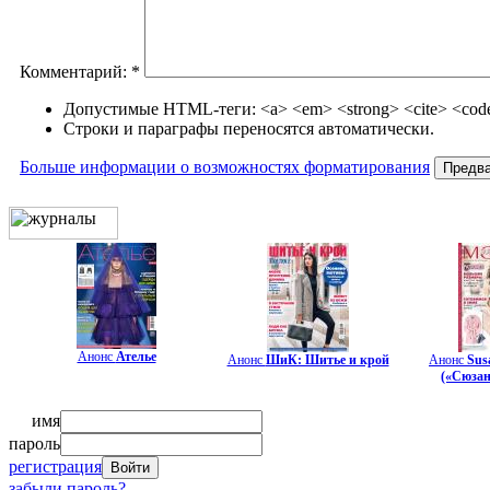
Комментарий:
*
Допустимые HTML-теги: <a> <em> <strong> <cite> <code>
Строки и параграфы переносятся автоматически.
Больше информации о возможностях форматирования
Анонс
Ателье
Анонс
ШиК: Шитье и крой
Анонс
Su
(«Сюзан
имя
пароль
регистрация
забыли пароль?