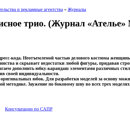
тельства и рекламные агентства
»
Журналы
сное трио. (Журнал «Ателье» 
дресс-кода. Неотъемлемой частью делового костюма женщин
инства и скрывает недостатки любой фигуры, придавая стр
лагаем дополнить юбку-карандаш элементами различных стиле
еряв своей индивидуальности.
х оригинальных юбок. Для разработки моделей за основу можн
 методике. Заужение по боковому шву во всех трех моделях 
Консультации по САПР