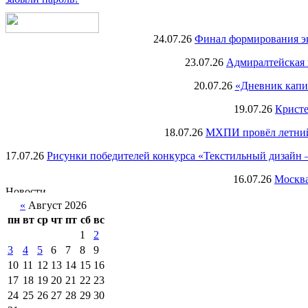
24.07.26
Финал формирования экс
23.07.26
Адмиралтейская 
20.07.26
«Дневник капи
19.07.26
Кристе
18.07.26
МХПИ провёл летний 
17.07.26
Рисунки победителей конкурса «Текстильный дизайн –
16.07.26
Москва
«
Август 2026
пн
вт
ср
чт
пт
сб
вс
1
2
3
4
5
6
7
8
9
10
11
12
13
14
15
16
17
18
19
20
21
22
23
24
25
26
27
28
29
30