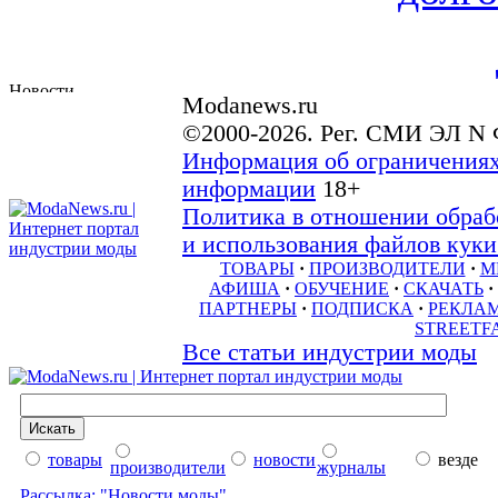
Modanews.ru
©2000-2026. Рег. СМИ ЭЛ N 
Информация об ограничениях
информации
18+
Политика в отношении обраб
и использования файлов куки 
ТОВАРЫ
·
ПРОИЗВОДИТЕЛИ
·
М
АФИША
·
ОБУЧЕНИЕ
·
СКАЧАТЬ
·
ПАРТНЕРЫ
·
ПОДПИСКА
·
РЕКЛА
STREETF
Все статьи индустрии моды
товары
новости
везде
производители
журналы
Рассылка: "Новости моды"