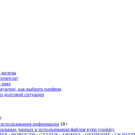
 железы
переплат
 раке
 мужчин, как выбрать парфюм
из долговой ситуации
7
 использования информации
18+
альных данных и использования файлов куки (cookie).
ЛЕР
·
НОВОСТИ
·
СТАТЬИ
·
АФИША
·
ОБУЧЕНИЕ
·
СКАЧАТ