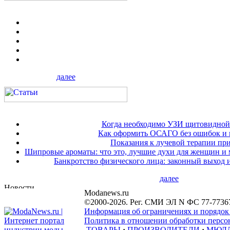
далее
Когда необходимо УЗИ щитовидной
Как оформить ОСАГО без ошибок и 
Показания к лучевой терапии при
Шипровые ароматы: что это, лучшие духи для женщин и
Банкротство физического лица: законный выход 
далее
Modanews.ru
©2000-2026. Рег. СМИ ЭЛ N ФС 77-7736
Информация об ограничениях и порядок
Политика в отношении обработки персон
ТОВАРЫ
·
ПРОИЗВОДИТЕЛИ
·
МЮЛ