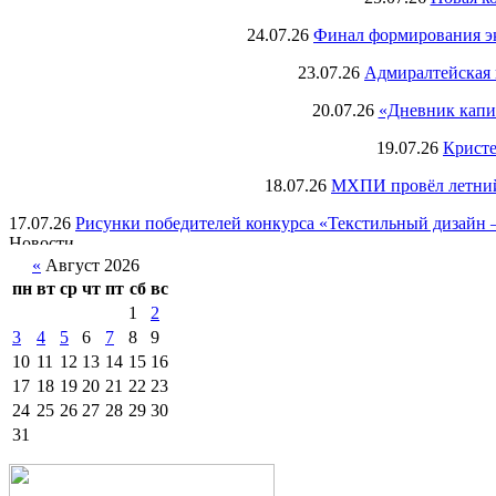
24.07.26
Финал формирования экс
23.07.26
Адмиралтейская 
20.07.26
«Дневник капи
19.07.26
Кристе
18.07.26
МХПИ провёл летний 
17.07.26
Рисунки победителей конкурса «Текстильный дизайн –
«
Август 2026
пн
вт
ср
чт
пт
сб
вс
1
2
3
4
5
6
7
8
9
10
11
12
13
14
15
16
17
18
19
20
21
22
23
24
25
26
27
28
29
30
31