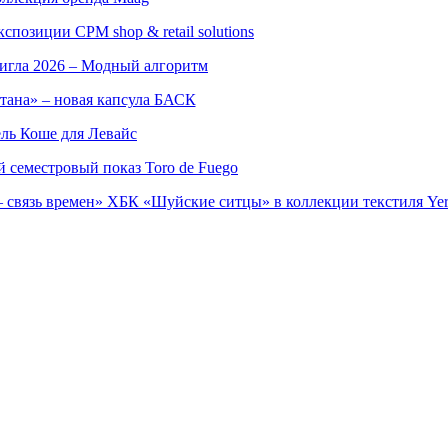
позиции CPM shop & retail solutions
игла 2026 – Модный алгоритм
тана» – новая капсула БАСК
ль Коше для Левайс
семестровый показ Toro de Fuego
 связь времен» ХБК «Шуйские ситцы» в коллекции текстиля Yer