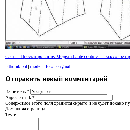
Cadrus: Проектирование. Модели haute couture – в массовое п
»
thumbnail
|
modeli
|
foto
|
original
Отправить новый комментарий
Ваше имя:
*
Адрес e-mail:
*
Содержимое этого поля хранится скрыто и не будет покано п
Домашняя страница:
Тема: