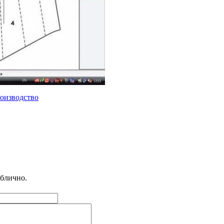
роизводство
ублично.