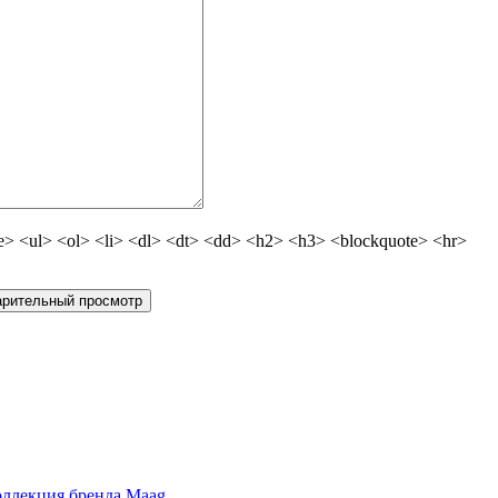
 <ul> <ol> <li> <dl> <dt> <dd> <h2> <h3> <blockquote> <hr>
оллекция бренда Maag