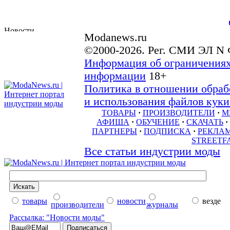
Modanews.ru
©2000-2026. Рег. СМИ ЭЛ N 
Информация об ограничениях
информации
18+
Политика в отношении обраб
и использования файлов куки 
ТОВАРЫ
·
ПРОИЗВОДИТЕЛИ
·
М
АФИША
·
ОБУЧЕНИЕ
·
СКАЧАТЬ
·
ПАРТНЕРЫ
·
ПОДПИСКА
·
РЕКЛА
STREETF
Все статьи индустрии моды
товары
новости
везде
производители
журналы
Рассылка: "Новости моды"