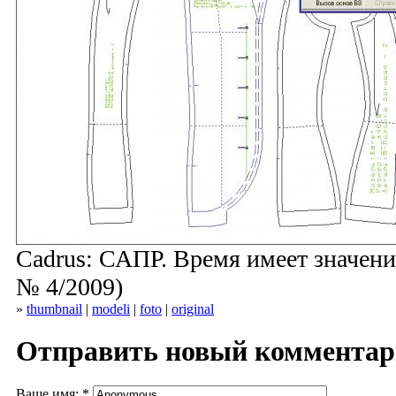
Cadrus: САПР. Время имеет значен
№ 4/2009)
»
thumbnail
|
modeli
|
foto
|
original
Отправить новый коммента
Ваше имя:
*