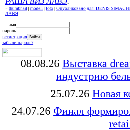
РАША ВИЗ ЛАВЭ
.
»
thumbnail
|
modeli
|
foto
|
Опубликовано для: DENIS SIMAC
ЛАВЭ
имя
пароль
регистрация
забыли пароль?
08.08.26
Выставка dre
индустрию бель
25.07.26
Новая к
24.07.26
Финал формиро
retai