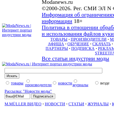
Modanews.ru
©2000-2026. Рег. СМИ ЭЛ N 
Информация об ограничениях
информации
18+
Политика в отношении обраб
и использования файлов куки 
ТОВАРЫ
·
ПРОИЗВОДИТЕЛИ
·
М
АФИША
·
ОБУЧЕНИЕ
·
СКАЧАТЬ
·
ПАРТНЕРЫ
·
ПОДПИСКА
·
РЕКЛА
STREETF
Все статьи индустрии моды
товары
новости
везде
производители
журналы
Рассылка: "Новости моды"
M.MÜLLER ВИДЕО
·
НОВОСТИ
·
СТАТЬИ
·
ЖУРНАЛЫ
·