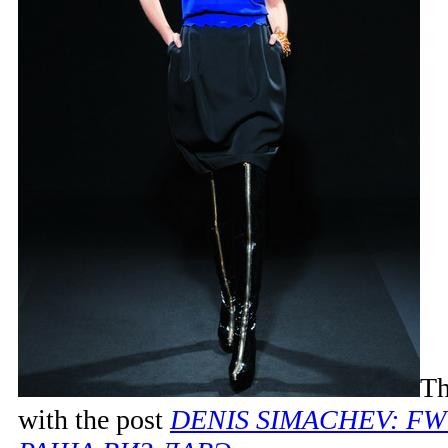
Th
with the post
DENIS SIMACHEV: FW