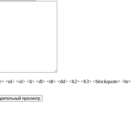
 <ul> <ol> <li> <dl> <dt> <dd> <h2> <h3> <blockquote> <hr>