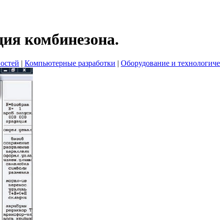
ция комбинезона.
остей
|
Компьютерные разработки
|
Оборудование и технологиче