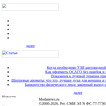
далее
Когда необходимо УЗИ щитовидной
Как оформить ОСАГО без ошибок и 
Показания к лучевой терапии при
Шипровые ароматы: что это, лучшие духи для женщин и
Банкротство физического лица: законный выход 
далее
Modanews.ru
©2000-2026. Рег. СМИ ЭЛ N ФС 77-7736