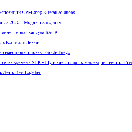
позиции CPM shop & retail solutions
игла 2026 – Модный алгоритм
тана» – новая капсула БАСК
ль Коше для Левайс
семестровый показ Toro de Fuego
 связь времен» ХБК «Шуйские ситцы» в коллекции текстиля Yer
. Лето. Bee-Together