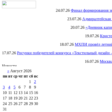
24.07.26
Финал формирования экс
23.07.26
Адмиралтейская 
20.07.26
«Дневник капи
19.07.26
Кристе
18.07.26
МХПИ провёл летний 
17.07.26
Рисунки победителей конкурса «Текстильный дизайн –
16.07.26
Москва
«
Август 2026
пн
вт
ср
чт
пт
сб
вс
1
2
3
4
5
6
7
8
9
10
11
12
13
14
15
16
17
18
19
20
21
22
23
24
25
26
27
28
29
30
31