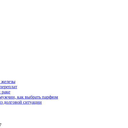
 железы
переплат
 раке
 мужчин, как выбрать парфюм
из долговой ситуации
7