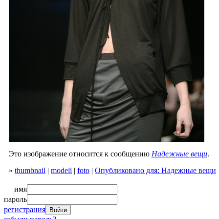
Это изображение относится к сообщению
Надежные вещи
.
»
thumbnail
|
modeli
|
foto
|
Опубликовано для: Надежные вещи
имя
пароль
регистрация