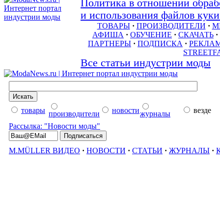
Политика в отношении обраб
и использования файлов куки 
ТОВАРЫ
·
ПРОИЗВОДИТЕЛИ
·
М
АФИША
·
ОБУЧЕНИЕ
·
СКАЧАТЬ
·
ПАРТНЕРЫ
·
ПОДПИСКА
·
РЕКЛА
STREETF
Все статьи индустрии моды
товары
новости
везде
производители
журналы
Рассылка: "Новости моды"
M.MÜLLER ВИДЕО
·
НОВОСТИ
·
СТАТЬИ
·
ЖУРНАЛЫ
·