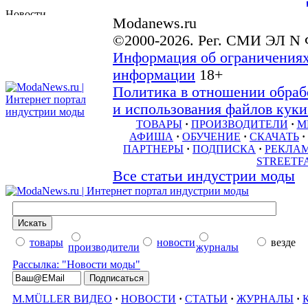
Modanews.ru
©2000-2026. Рег. СМИ ЭЛ N 
Информация об ограничениях
информации
18+
Политика в отношении обраб
и использования файлов куки 
ТОВАРЫ
·
ПРОИЗВОДИТЕЛИ
·
М
АФИША
·
ОБУЧЕНИЕ
·
СКАЧАТЬ
·
ПАРТНЕРЫ
·
ПОДПИСКА
·
РЕКЛА
STREETF
Все статьи индустрии моды
товары
новости
везде
производители
журналы
Рассылка: "Новости моды"
M.MÜLLER ВИДЕО
·
НОВОСТИ
·
СТАТЬИ
·
ЖУРНАЛЫ
·