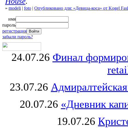
House
.
»
modeli
|
foto
|
Опубликовано для: «Девица-коса» от Kogel Fas
имя
пароль
регистрация
забыли пароль?
24.07.26
Финал формиро
retai
23.07.26
Адмиралтейская
20.07.26
«Дневник капи
19.07.26
Крист