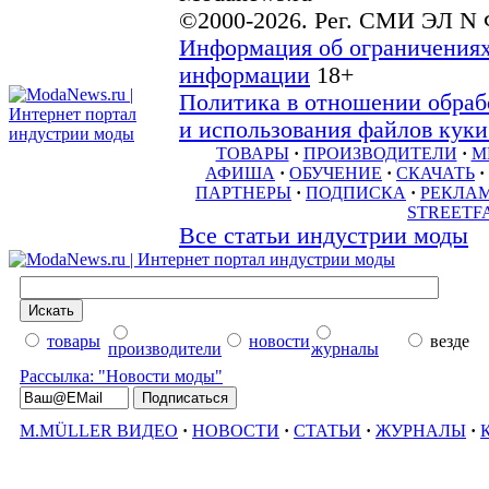
©2000-2026. Рег. СМИ ЭЛ N 
Информация об ограничениях
информации
18+
Политика в отношении обраб
и использования файлов куки 
ТОВАРЫ
·
ПРОИЗВОДИТЕЛИ
·
М
АФИША
·
ОБУЧЕНИЕ
·
СКАЧАТЬ
·
ПАРТНЕРЫ
·
ПОДПИСКА
·
РЕКЛА
STREETF
Все статьи индустрии моды
товары
новости
везде
производители
журналы
Рассылка: "Новости моды"
M.MÜLLER ВИДЕО
·
НОВОСТИ
·
СТАТЬИ
·
ЖУРНАЛЫ
·