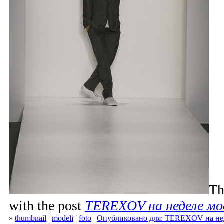
Th
with the post
TEREXOV на неделе мо
»
thumbnail
|
modeli
|
foto
|
Опубликовано для: TEREXOV на не