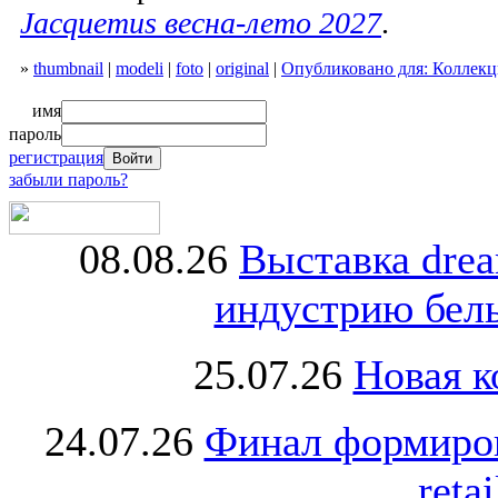
Jacquemus весна-лето 2027
.
»
thumbnail
|
modeli
|
foto
|
original
|
Опубликовано для: Коллекци
имя
пароль
регистрация
забыли пароль?
08.08.26
Выставка dre
индустрию бель
25.07.26
Новая к
24.07.26
Финал формиро
retai