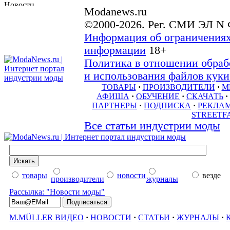
Modanews.ru
©2000-2026. Рег. СМИ ЭЛ N 
Информация об ограничениях
информации
18+
Политика в отношении обраб
и использования файлов куки 
ТОВАРЫ
·
ПРОИЗВОДИТЕЛИ
·
М
АФИША
·
ОБУЧЕНИЕ
·
СКАЧАТЬ
·
ПАРТНЕРЫ
·
ПОДПИСКА
·
РЕКЛА
STREETF
Все статьи индустрии моды
товары
новости
везде
производители
журналы
Рассылка: "Новости моды"
M.MÜLLER ВИДЕО
·
НОВОСТИ
·
СТАТЬИ
·
ЖУРНАЛЫ
·