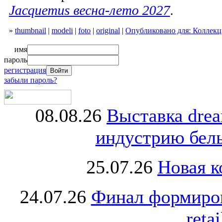
Jacquemus весна-лето 2027
.
»
thumbnail
|
modeli
|
foto
|
original
|
Опубликовано для: Коллекци
имя
пароль
регистрация
забыли пароль?
08.08.26
Выставка dre
индустрию бель
25.07.26
Новая к
24.07.26
Финал формиро
retai