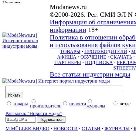
Modanews.ru
©2000-2026. Рег. СМИ ЭЛ N 
Информация об ограничениях
информации
18+
Политика в отношении обраб
и использования файлов куки 
ТОВАРЫ
·
ПРОИЗВОДИТЕЛИ
·
М
АФИША
·
ОБУЧЕНИЕ
·
СКАЧАТЬ
·
ПАРТНЕРЫ
·
ПОДПИСКА
·
РЕКЛА
STREETF
Все статьи индустрии моды
товары
новости
везде
производители
журналы
Рассылка: "Новости моды"
M.MÜLLER ВИДЕО
·
НОВОСТИ
·
СТАТЬИ
·
ЖУРНАЛЫ
·