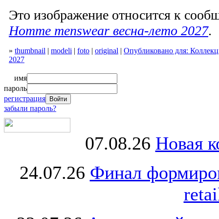
Это изображение относится к соо
Homme menswear весна-лето 2027
.
»
thumbnail
|
modeli
|
foto
|
original
|
Опубликовано для: Коллекц
2027
имя
пароль
регистрация
забыли пароль?
07.08.26
Новая к
24.07.26
Финал формиро
retai