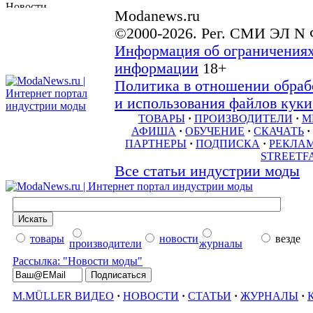
Modanews.ru
©2000-2026. Рег. СМИ ЭЛ N 
Информация об ограничениях
информации
18+
Политика в отношении обраб
и использования файлов куки 
ТОВАРЫ
·
ПРОИЗВОДИТЕЛИ
·
М
АФИША
·
ОБУЧЕНИЕ
·
СКАЧАТЬ
·
ПАРТНЕРЫ
·
ПОДПИСКА
·
РЕКЛА
STREETF
Все статьи индустрии моды
товары
новости
везде
производители
журналы
Рассылка: "Новости моды"
M.MÜLLER ВИДЕО
·
НОВОСТИ
·
СТАТЬИ
·
ЖУРНАЛЫ
·