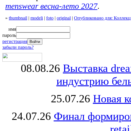
menswear весна-лето 2027
.
»
thumbnail
|
modeli
|
foto
|
original
|
Опубликовано для: Коллекци
имя
пароль
регистрация
забыли пароль?
08.08.26
Выставка dre
индустрию бель
25.07.26
Новая к
24.07.26
Финал формиро
retai