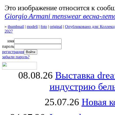
Это изображение относится к соо
Giorgio Armani menswear весна-лет
»
thumbnail
|
modeli
|
foto
|
original
|
Опубликовано для: Коллекци
2027
имя
пароль
регистрация
забыли пароль?
08.08.26
Выставка dre
индустрию бель
25.07.26
Новая к