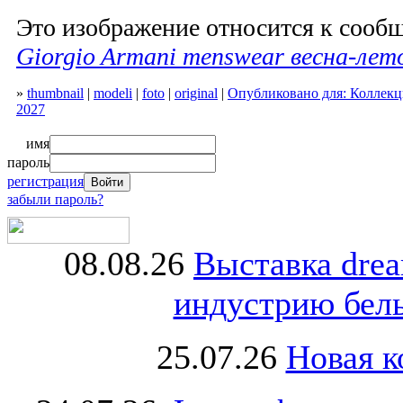
Это изображение относится к соо
Giorgio Armani menswear весна-лет
»
thumbnail
|
modeli
|
foto
|
original
|
Опубликовано для: Коллекци
2027
имя
пароль
регистрация
забыли пароль?
08.08.26
Выставка dre
индустрию бель
25.07.26
Новая к