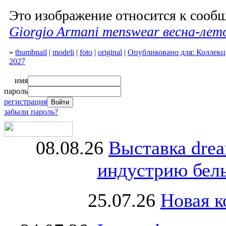
Это изображение относится к соо
Giorgio Armani menswear весна-лет
»
thumbnail
|
modeli
|
foto
|
original
|
Опубликовано для: Коллекци
2027
имя
пароль
регистрация
забыли пароль?
08.08.26
Выставка dre
индустрию бель
25.07.26
Новая к