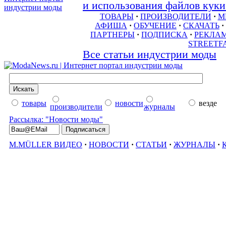
и использования файлов куки 
ТОВАРЫ
·
ПРОИЗВОДИТЕЛИ
·
М
АФИША
·
ОБУЧЕНИЕ
·
СКАЧАТЬ
·
ПАРТНЕРЫ
·
ПОДПИСКА
·
РЕКЛА
STREETF
Все статьи индустрии моды
товары
новости
везде
производители
журналы
Рассылка: "Новости моды"
M.MÜLLER ВИДЕО
·
НОВОСТИ
·
СТАТЬИ
·
ЖУРНАЛЫ
·