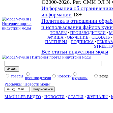
©2000-2026. Рег. СМИ ЭЛ N 
Информация об ограничениях
информации
18+
Политика в отношении обраб
и использования файлов куки 
ТОВАРЫ
·
ПРОИЗВОДИТЕЛИ
·
М
АФИША
·
ОБУЧЕНИЕ
·
СКАЧАТЬ
·
ПАРТНЕРЫ
·
ПОДПИСКА
·
РЕКЛА
STREETF
Все статьи индустрии моды
товары
новости
везде
производители
журналы
Рассылка: "Новости моды"
M.MÜLLER ВИДЕО
·
НОВОСТИ
·
СТАТЬИ
·
ЖУРНАЛЫ
·