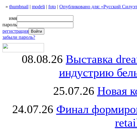
»
thumbnail
|
modeli
|
foto
|
Опубликовано для: «Русский Силуэт»
имя
пароль
регистрация
забыли пароль?
08.08.26
Выставка dre
индустрию бель
25.07.26
Новая к
24.07.26
Финал формиро
retai