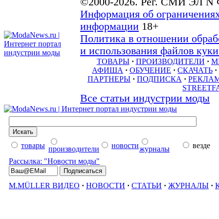
©2000-2026. Рег. СМИ ЭЛ N 
Информация об ограничениях
информации
18+
Политика в отношении обраб
и использования файлов куки 
ТОВАРЫ
·
ПРОИЗВОДИТЕЛИ
·
М
АФИША
·
ОБУЧЕНИЕ
·
СКАЧАТЬ
·
ПАРТНЕРЫ
·
ПОДПИСКА
·
РЕКЛА
STREETF
Все статьи индустрии моды
товары
новости
везде
производители
журналы
Рассылка: "Новости моды"
M.MÜLLER ВИДЕО
·
НОВОСТИ
·
СТАТЬИ
·
ЖУРНАЛЫ
·