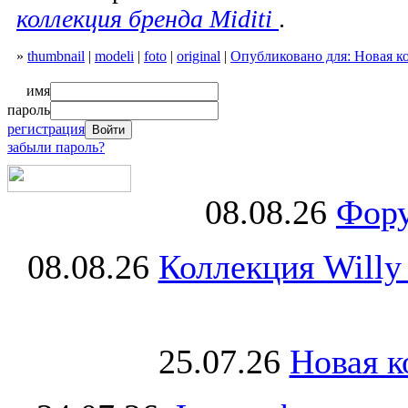
коллекция бренда Miditi
.
»
thumbnail
|
modeli
|
foto
|
original
|
Опубликовано для: Новая ко
имя
пароль
регистрация
забыли пароль?
08.08.26
Фору
08.08.26
Коллекция Willy
25.07.26
Новая к