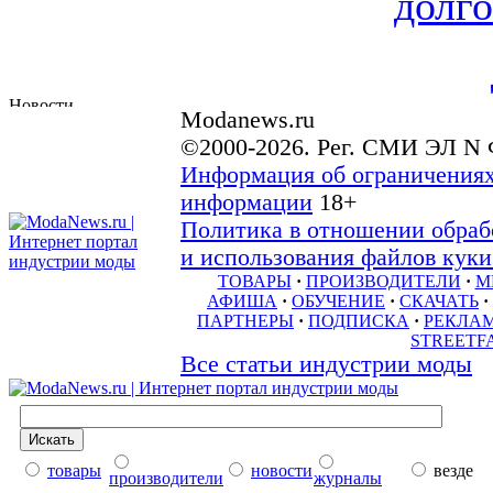
долго
Modanews.ru
©2000-2026. Рег. СМИ ЭЛ N 
Информация об ограничениях
информации
18+
Политика в отношении обраб
и использования файлов куки 
ТОВАРЫ
·
ПРОИЗВОДИТЕЛИ
·
М
АФИША
·
ОБУЧЕНИЕ
·
СКАЧАТЬ
·
ПАРТНЕРЫ
·
ПОДПИСКА
·
РЕКЛА
STREETF
Все статьи индустрии моды
товары
новости
везде
производители
журналы