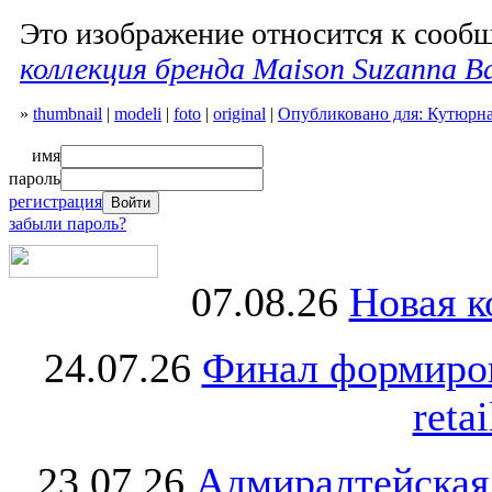
Это изображение относится к соо
коллекция бренда Maison Suzanna B
»
thumbnail
|
modeli
|
foto
|
original
|
Опубликовано для: Кутюрна
имя
пароль
регистрация
забыли пароль?
07.08.26
Новая к
24.07.26
Финал формиро
retai
23.07.26
Адмиралтейская