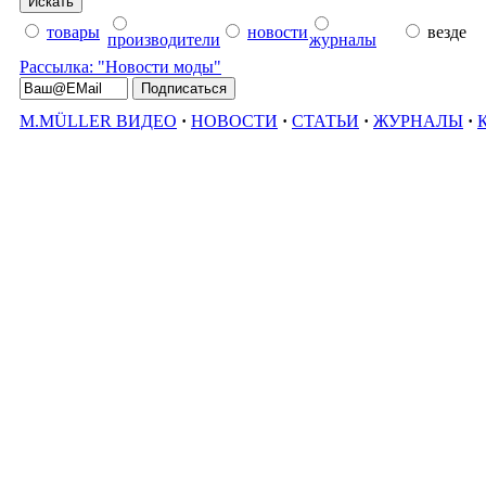
товары
новости
везде
производители
журналы
Рассылка: "Новости моды"
M.MÜLLER ВИДЕО
·
НОВОСТИ
·
СТАТЬИ
·
ЖУРНАЛЫ
·