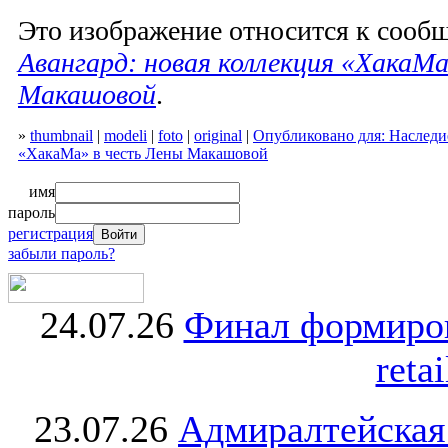
Это изображение относится к соо
Авангард: новая коллекция «ХакаМа
Макашовой
.
»
thumbnail
|
modeli
|
foto
|
original
|
Опубликовано для: Наследи
«ХакаМа» в честь Лены Макашовой
имя
пароль
регистрация
забыли пароль?
24.07.26
Финал формиро
retai
23.07.26
Адмиралтейская