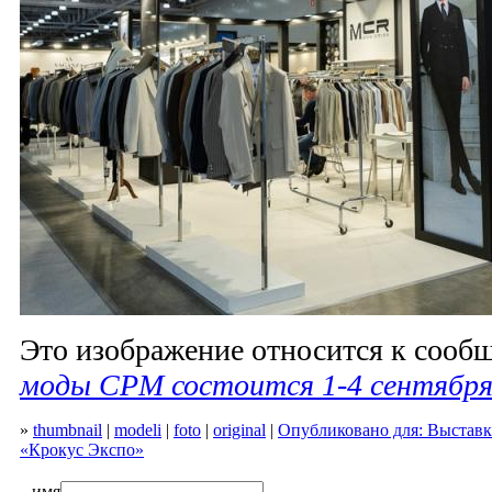
Это изображение относится к соо
моды CPM состоится 1-4 сентября
»
thumbnail
|
modeli
|
foto
|
original
|
Опубликовано для: Выставк
«Крокус Экспо»
имя