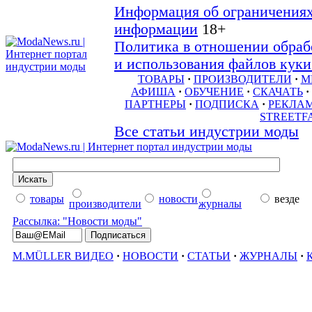
Информация об ограничениях
информации
18+
Политика в отношении обраб
и использования файлов куки 
ТОВАРЫ
·
ПРОИЗВОДИТЕЛИ
·
М
АФИША
·
ОБУЧЕНИЕ
·
СКАЧАТЬ
·
ПАРТНЕРЫ
·
ПОДПИСКА
·
РЕКЛА
STREETF
Все статьи индустрии моды
товары
новости
везде
производители
журналы
Рассылка: "Новости моды"
M.MÜLLER ВИДЕО
·
НОВОСТИ
·
СТАТЬИ
·
ЖУРНАЛЫ
·