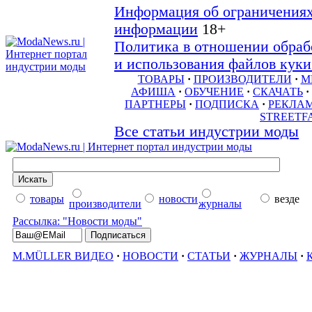
Информация об ограничениях
информации
18+
Политика в отношении обраб
и использования файлов куки 
ТОВАРЫ
·
ПРОИЗВОДИТЕЛИ
·
М
АФИША
·
ОБУЧЕНИЕ
·
СКАЧАТЬ
·
ПАРТНЕРЫ
·
ПОДПИСКА
·
РЕКЛА
STREETF
Все статьи индустрии моды
товары
новости
везде
производители
журналы
Рассылка: "Новости моды"
M.MÜLLER ВИДЕО
·
НОВОСТИ
·
СТАТЬИ
·
ЖУРНАЛЫ
·