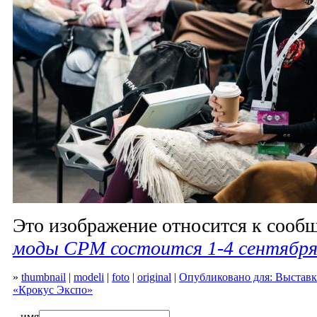
Это изображение относится к соо
моды CPM состоится 1-4 сентября
»
thumbnail
|
modeli
|
foto
|
original
|
Опубликовано для: Выставк
«Крокус Экспо»
имя