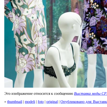
Это изображение относится к сообщению
Выставка моды CPM
»
thumbnail
|
modeli
|
foto
|
original
|
Опубликовано для: Выставк