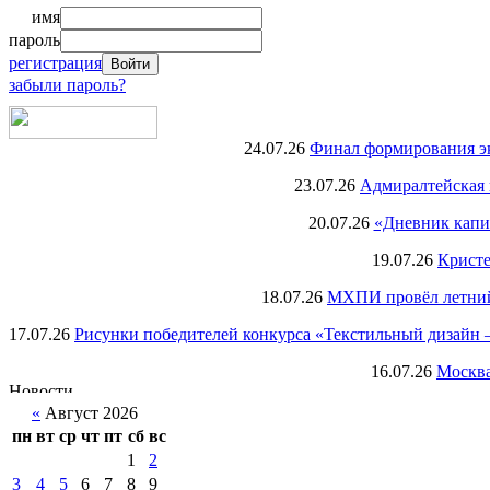
имя
пароль
регистрация
забыли пароль?
24.07.26
Финал формирования экс
23.07.26
Адмиралтейская 
20.07.26
«Дневник капи
19.07.26
Кристе
18.07.26
МХПИ провёл летний 
17.07.26
Рисунки победителей конкурса «Текстильный дизайн –
16.07.26
Москва
«
Август 2026
пн
вт
ср
чт
пт
сб
вс
1
2
3
4
5
6
7
8
9