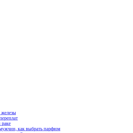
 железы
переплат
 раке
 мужчин, как выбрать парфюм