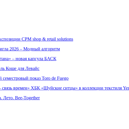
позиции CPM shop & retail solutions
игла 2026 – Модный алгоритм
тана» – новая капсула БАСК
ль Коше для Левайс
семестровый показ Toro de Fuego
 связь времен» ХБК «Шуйские ситцы» в коллекции текстиля Yer
. Лето. Bee-Together