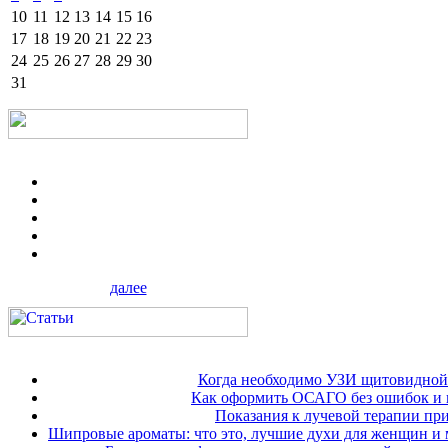
10
11
12
13
14
15
16
17
18
19
20
21
22
23
24
25
26
27
28
29
30
31
далее
Когда необходимо УЗИ щитовидной
Как оформить ОСАГО без ошибок и 
Показания к лучевой терапии при
Шипровые ароматы: что это, лучшие духи для женщин и