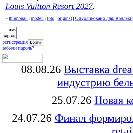
Louis Vuitton Resort 2027
.
»
thumbnail
|
modeli
|
foto
|
original
|
Опубликовано для: Коллекция
имя
пароль
регистрация
забыли пароль?
08.08.26
Выставка dre
индустрию бель
25.07.26
Новая к
24.07.26
Финал формиро
retai