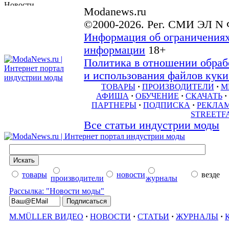
Modanews.ru
©2000-2026. Рег. СМИ ЭЛ N 
Информация об ограничениях
информации
18+
Политика в отношении обраб
и использования файлов куки 
ТОВАРЫ
·
ПРОИЗВОДИТЕЛИ
·
М
АФИША
·
ОБУЧЕНИЕ
·
СКАЧАТЬ
·
ПАРТНЕРЫ
·
ПОДПИСКА
·
РЕКЛА
STREETF
Все статьи индустрии моды
товары
новости
везде
производители
журналы
Рассылка: "Новости моды"
M.MÜLLER ВИДЕО
·
НОВОСТИ
·
СТАТЬИ
·
ЖУРНАЛЫ
·