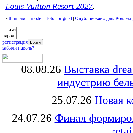
Louis Vuitton Resort 2027
.
»
thumbnail
|
modeli
|
foto
|
original
|
Опубликовано для: Коллекция
имя
пароль
регистрация
забыли пароль?
08.08.26
Выставка dre
индустрию бель
25.07.26
Новая к
24.07.26
Финал формиро
retai