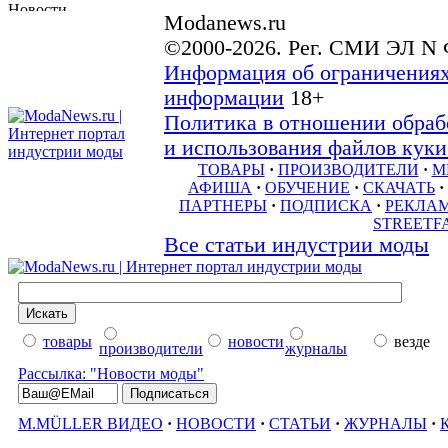
Modanews.ru
©2000-2026. Рег. СМИ ЭЛ N 
Информация об ограничениях
информации
18+
Политика в отношении обраб
и использования файлов куки 
ТОВАРЫ
·
ПРОИЗВОДИТЕЛИ
·
М
АФИША
·
ОБУЧЕНИЕ
·
СКАЧАТЬ
·
ПАРТНЕРЫ
·
ПОДПИСКА
·
РЕКЛА
STREETF
Все статьи индустрии моды
товары
новости
везде
производители
журналы
Рассылка: "Новости моды"
M.MÜLLER ВИДЕО
·
НОВОСТИ
·
СТАТЬИ
·
ЖУРНАЛЫ
·