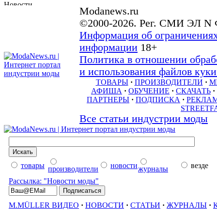
Modanews.ru
©2000-2026. Рег. СМИ ЭЛ N 
Информация об ограничениях
информации
18+
Политика в отношении обраб
и использования файлов куки 
ТОВАРЫ
·
ПРОИЗВОДИТЕЛИ
·
М
АФИША
·
ОБУЧЕНИЕ
·
СКАЧАТЬ
·
ПАРТНЕРЫ
·
ПОДПИСКА
·
РЕКЛА
STREETF
Все статьи индустрии моды
товары
новости
везде
производители
журналы
Рассылка: "Новости моды"
M.MÜLLER ВИДЕО
·
НОВОСТИ
·
СТАТЬИ
·
ЖУРНАЛЫ
·