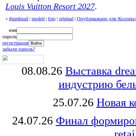
Louis Vuitton Resort 2027
.
»
thumbnail
|
modeli
|
foto
|
original
|
Опубликовано для: Коллекция
имя
пароль
регистрация
забыли пароль?
08.08.26
Выставка dre
индустрию бель
25.07.26
Новая к
24.07.26
Финал формиро
retai