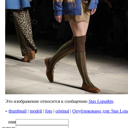
Это изображение относится к сообщению
Stas Lopatkin
.
»
thumbnail
|
modeli
|
foto
|
original
|
Опубликовано для: Stas Lopa
имя
пароль