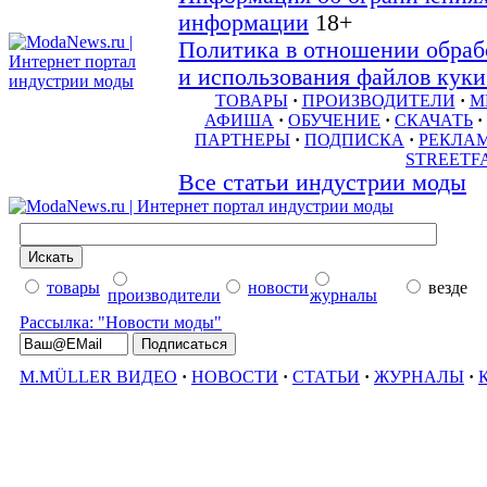
информации
18+
Политика в отношении обраб
и использования файлов куки 
ТОВАРЫ
·
ПРОИЗВОДИТЕЛИ
·
М
АФИША
·
ОБУЧЕНИЕ
·
СКАЧАТЬ
·
ПАРТНЕРЫ
·
ПОДПИСКА
·
РЕКЛА
STREETF
Все статьи индустрии моды
товары
новости
везде
производители
журналы
Рассылка: "Новости моды"
M.MÜLLER ВИДЕО
·
НОВОСТИ
·
СТАТЬИ
·
ЖУРНАЛЫ
·