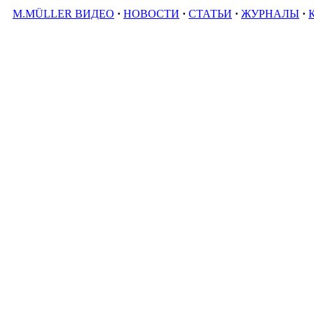
M.MÜLLER ВИДЕО
·
НОВОСТИ
·
СТАТЬИ
·
ЖУРНАЛЫ
·