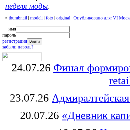
неделя моды
.
»
thumbnail
|
modeli
|
foto
|
original
|
Опубликовано для: VI Моск
имя
пароль
регистрация
забыли пароль?
24.07.26
Финал формиро
retai
23.07.26
Адмиралтейская
20.07.26
«Дневник капи