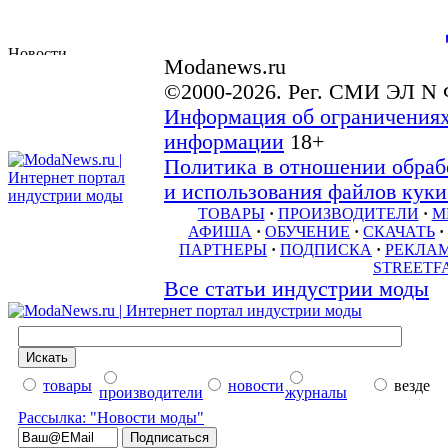
Modanews.ru
©2000-2026. Рег. СМИ ЭЛ N 
Информация об ограничениях
информации
18+
Политика в отношении обраб
и использования файлов куки 
ТОВАРЫ
·
ПРОИЗВОДИТЕЛИ
·
М
АФИША
·
ОБУЧЕНИЕ
·
СКАЧАТЬ
·
ПАРТНЕРЫ
·
ПОДПИСКА
·
РЕКЛА
STREETF
Все статьи индустрии моды
товары
новости
везде
производители
журналы
Рассылка: "Новости моды"