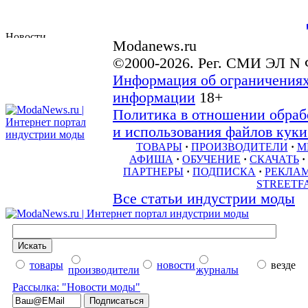
Modanews.ru
©2000-2026. Рег. СМИ ЭЛ N 
Информация об ограничениях
информации
18+
Политика в отношении обраб
и использования файлов куки 
ТОВАРЫ
·
ПРОИЗВОДИТЕЛИ
·
М
АФИША
·
ОБУЧЕНИЕ
·
СКАЧАТЬ
·
ПАРТНЕРЫ
·
ПОДПИСКА
·
РЕКЛА
STREETF
Все статьи индустрии моды
товары
новости
везде
производители
журналы
Рассылка: "Новости моды"