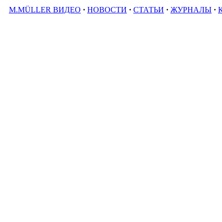
M.MÜLLER ВИДЕО
·
НОВОСТИ
·
СТАТЬИ
·
ЖУРНАЛЫ
·