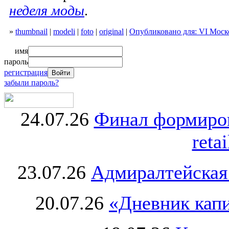
неделя моды
.
»
thumbnail
|
modeli
|
foto
|
original
|
Опубликовано для: VI Моск
имя
пароль
регистрация
забыли пароль?
24.07.26
Финал формиро
retai
23.07.26
Адмиралтейская
20.07.26
«Дневник капи