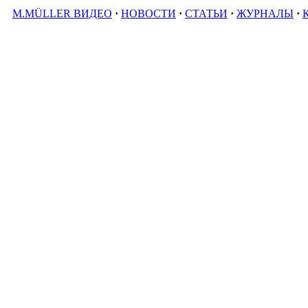
M.MÜLLER ВИДЕО
·
НОВОСТИ
·
СТАТЬИ
·
ЖУРНАЛЫ
·