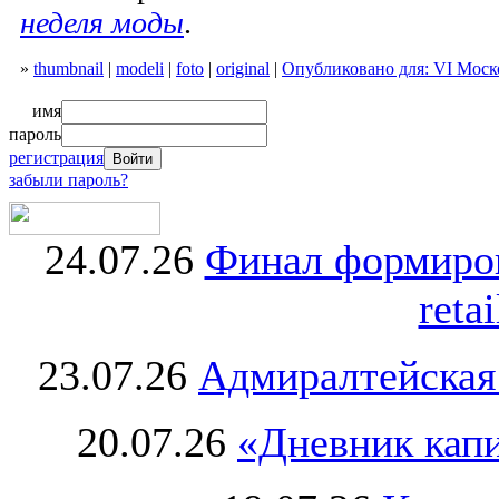
неделя моды
.
»
thumbnail
|
modeli
|
foto
|
original
|
Опубликовано для: VI Моск
имя
пароль
регистрация
забыли пароль?
24.07.26
Финал формиро
retai
23.07.26
Адмиралтейская
20.07.26
«Дневник капи