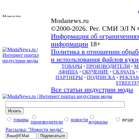
Modanews.ru
©2000-2026. Рег. СМИ ЭЛ N 
Информация об ограничениях
информации
18+
Политика в отношении обраб
и использования файлов куки 
ТОВАРЫ
·
ПРОИЗВОДИТЕЛИ
·
М
АФИША
·
ОБУЧЕНИЕ
·
СКАЧАТЬ
·
ПАРТНЕРЫ
·
ПОДПИСКА
·
РЕКЛА
STREETF
Все статьи индустрии моды
товары
новости
везде
производители
журналы
Рассылка: "Новости моды"