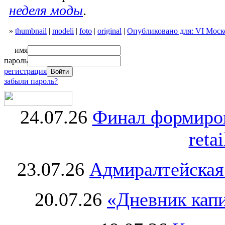
неделя моды
.
»
thumbnail
|
modeli
|
foto
|
original
|
Опубликовано для: VI Моск
имя
пароль
регистрация
забыли пароль?
24.07.26
Финал формиро
retai
23.07.26
Адмиралтейская
20.07.26
«Дневник капи