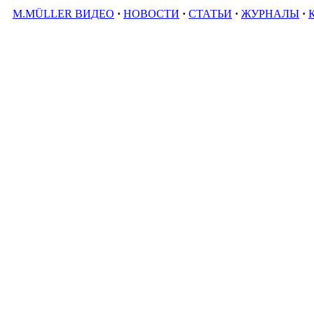
M.MÜLLER ВИДЕО
·
НОВОСТИ
·
СТАТЬИ
·
ЖУРНАЛЫ
·