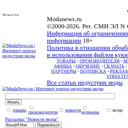
Modanews.ru
©2000-2026. Рег. СМИ ЭЛ N 
Информация об ограничениях
информации
18+
Политика в отношении обраб
и использования файлов куки 
ТОВАРЫ
·
ПРОИЗВОДИТЕЛИ
·
М
АФИША
·
ОБУЧЕНИЕ
·
СКАЧАТЬ
·
ПАРТНЕРЫ
·
ПОДПИСКА
·
РЕКЛА
STREETF
Все статьи индустрии моды
товары
новости
везде
производители
журналы
Рассылка: "Новости моды"