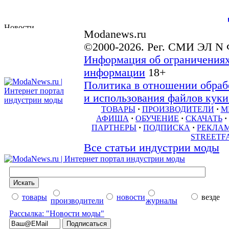
Modanews.ru
©2000-2026. Рег. СМИ ЭЛ N 
Информация об ограничениях
информации
18+
Политика в отношении обраб
и использования файлов куки 
ТОВАРЫ
·
ПРОИЗВОДИТЕЛИ
·
М
АФИША
·
ОБУЧЕНИЕ
·
СКАЧАТЬ
·
ПАРТНЕРЫ
·
ПОДПИСКА
·
РЕКЛА
STREETF
Все статьи индустрии моды
товары
новости
везде
производители
журналы
Рассылка: "Новости моды"