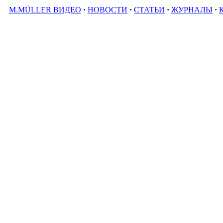
M.MÜLLER ВИДЕО
·
НОВОСТИ
·
СТАТЬИ
·
ЖУРНАЛЫ
·