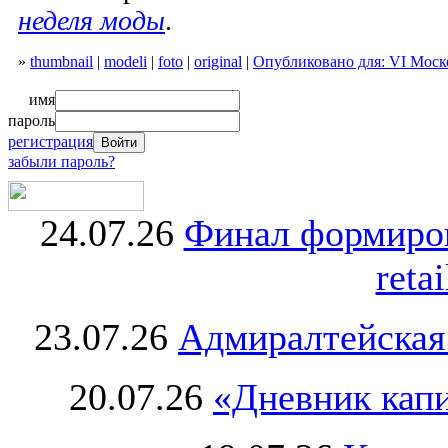
неделя моды
.
»
thumbnail
|
modeli
|
foto
|
original
|
Опубликовано для: VI Моск
имя
пароль
регистрация
забыли пароль?
24.07.26
Финал формиро
retai
23.07.26
Адмиралтейская
20.07.26
«Дневник капи