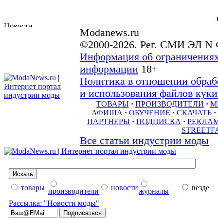
Modanews.ru
©2000-2026. Рег. СМИ ЭЛ N 
Информация об ограничениях
информации
18+
Политика в отношении обраб
и использования файлов куки 
ТОВАРЫ
·
ПРОИЗВОДИТЕЛИ
·
М
АФИША
·
ОБУЧЕНИЕ
·
СКАЧАТЬ
·
ПАРТНЕРЫ
·
ПОДПИСКА
·
РЕКЛА
STREETF
Все статьи индустрии моды
товары
новости
везде
производители
журналы
Рассылка: "Новости моды"