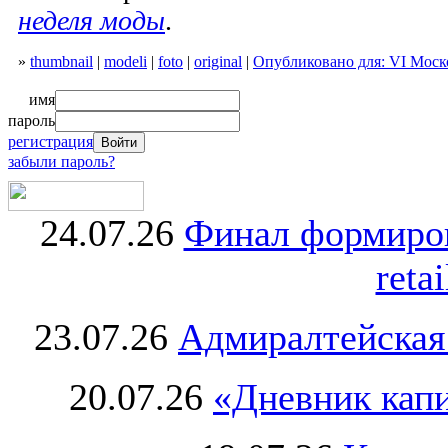
неделя моды
.
»
thumbnail
|
modeli
|
foto
|
original
|
Опубликовано для: VI Моск
имя
пароль
регистрация
забыли пароль?
24.07.26
Финал формиро
retai
23.07.26
Адмиралтейская
20.07.26
«Дневник капи