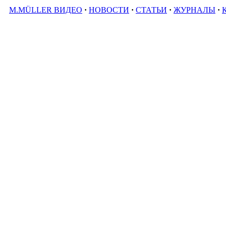
M.MÜLLER ВИДЕО
·
НОВОСТИ
·
СТАТЬИ
·
ЖУРНАЛЫ
·