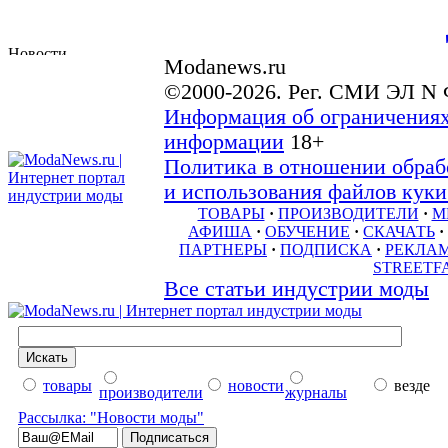
Modanews.ru
©2000-2026. Рег. СМИ ЭЛ N 
Информация об ограничениях
информации
18+
Политика в отношении обраб
и использования файлов куки 
ТОВАРЫ
·
ПРОИЗВОДИТЕЛИ
·
М
АФИША
·
ОБУЧЕНИЕ
·
СКАЧАТЬ
·
ПАРТНЕРЫ
·
ПОДПИСКА
·
РЕКЛА
STREETF
Все статьи индустрии моды
товары
новости
везде
производители
журналы
Рассылка: "Новости моды"