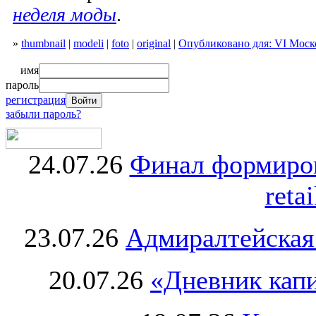
неделя моды
.
»
thumbnail
|
modeli
|
foto
|
original
|
Опубликовано для: VI Моск
имя
пароль
регистрация
забыли пароль?
24.07.26
Финал формиро
retai
23.07.26
Адмиралтейская
20.07.26
«Дневник капи