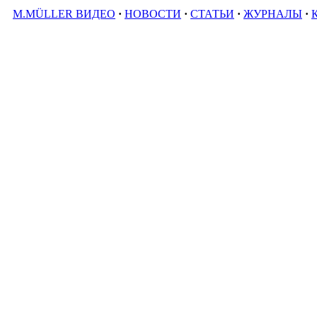
M.MÜLLER ВИДЕО
·
НОВОСТИ
·
СТАТЬИ
·
ЖУРНАЛЫ
·