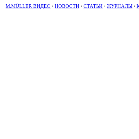
M.MÜLLER ВИДЕО
·
НОВОСТИ
·
СТАТЬИ
·
ЖУРНАЛЫ
·