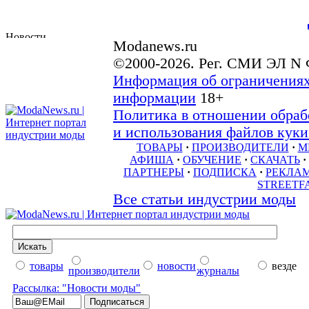
Modanews.ru
©2000-2026. Рег. СМИ ЭЛ N 
Информация об ограничениях
информации
18+
Политика в отношении обраб
и использования файлов куки 
ТОВАРЫ
·
ПРОИЗВОДИТЕЛИ
·
М
АФИША
·
ОБУЧЕНИЕ
·
СКАЧАТЬ
·
ПАРТНЕРЫ
·
ПОДПИСКА
·
РЕКЛА
STREETF
Все статьи индустрии моды
товары
новости
везде
производители
журналы
Рассылка: "Новости моды"