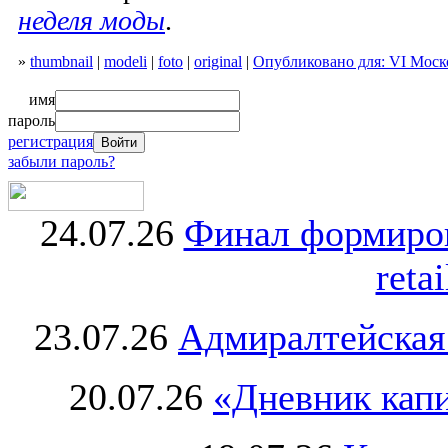
неделя моды
.
»
thumbnail
|
modeli
|
foto
|
original
|
Опубликовано для: VI Моск
имя
пароль
регистрация
забыли пароль?
24.07.26
Финал формиро
retai
23.07.26
Адмиралтейская
20.07.26
«Дневник капи