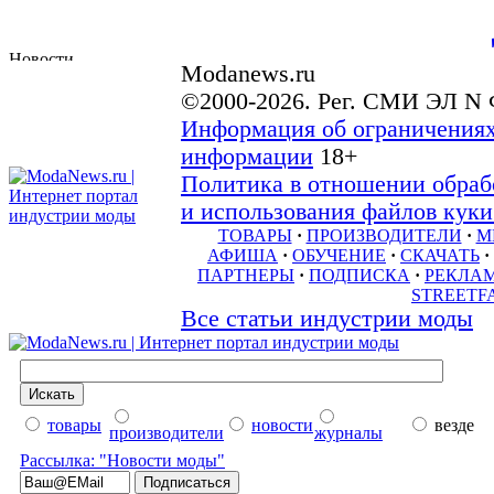
Modanews.ru
©2000-2026. Рег. СМИ ЭЛ N 
Информация об ограничениях
информации
18+
Политика в отношении обраб
и использования файлов куки 
ТОВАРЫ
·
ПРОИЗВОДИТЕЛИ
·
М
АФИША
·
ОБУЧЕНИЕ
·
СКАЧАТЬ
·
ПАРТНЕРЫ
·
ПОДПИСКА
·
РЕКЛА
STREETF
Все статьи индустрии моды
товары
новости
везде
производители
журналы
Рассылка: "Новости моды"