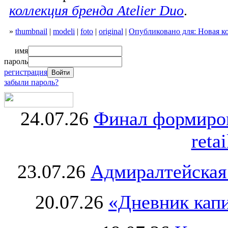
коллекция бренда Atelier Duo
.
»
thumbnail
|
modeli
|
foto
|
original
|
Опубликовано для: Новая ко
имя
пароль
регистрация
забыли пароль?
24.07.26
Финал формиро
retai
23.07.26
Адмиралтейская
20.07.26
«Дневник капи