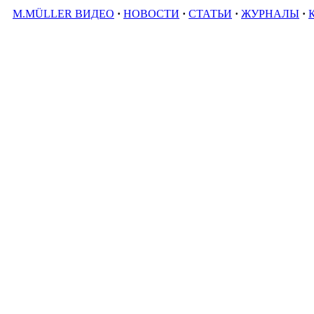
M.MÜLLER ВИДЕО
·
НОВОСТИ
·
СТАТЬИ
·
ЖУРНАЛЫ
·