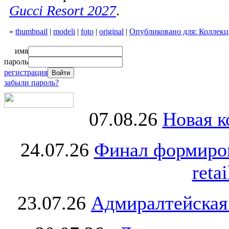
Gucci Resort 2027
.
»
thumbnail
|
modeli
|
foto
|
original
|
Опубликовано для: Коллекци
имя
пароль
регистрация
забыли пароль?
07.08.26
Новая к
24.07.26
Финал формиро
retai
23.07.26
Адмиралтейская