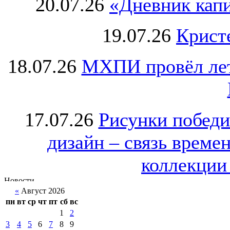
20.07.26
«Дневник капи
19.07.26
Крист
18.07.26
МХПИ провёл лет
17.07.26
Рисунки победи
дизайн – связь врем
коллекции 
«
Август 2026
пн
вт
ср
чт
пт
сб
вс
1
2
3
4
5
6
7
8
9