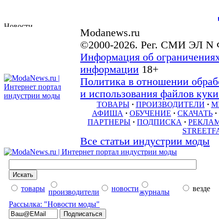
Modanews.ru
©2000-2026. Рег. СМИ ЭЛ N 
Информация об ограничениях
информации
18+
Политика в отношении обраб
и использования файлов куки 
ТОВАРЫ
·
ПРОИЗВОДИТЕЛИ
·
М
АФИША
·
ОБУЧЕНИЕ
·
СКАЧАТЬ
·
ПАРТНЕРЫ
·
ПОДПИСКА
·
РЕКЛА
STREETF
Все статьи индустрии моды
товары
новости
везде
производители
журналы
Рассылка: "Новости моды"