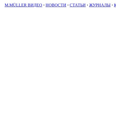
M.MÜLLER ВИДЕО
·
НОВОСТИ
·
СТАТЬИ
·
ЖУРНАЛЫ
·