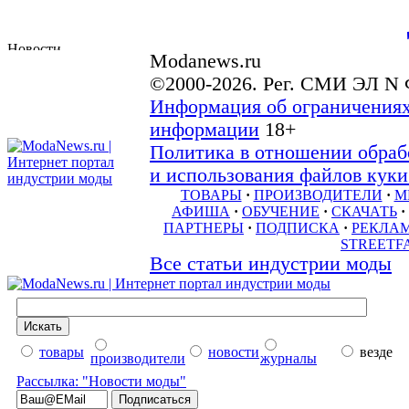
Modanews.ru
©2000-2026. Рег. СМИ ЭЛ N 
Информация об ограничениях
информации
18+
Политика в отношении обраб
и использования файлов куки 
ТОВАРЫ
·
ПРОИЗВОДИТЕЛИ
·
М
АФИША
·
ОБУЧЕНИЕ
·
СКАЧАТЬ
·
ПАРТНЕРЫ
·
ПОДПИСКА
·
РЕКЛА
STREETF
Все статьи индустрии моды
товары
новости
везде
производители
журналы
Рассылка: "Новости моды"