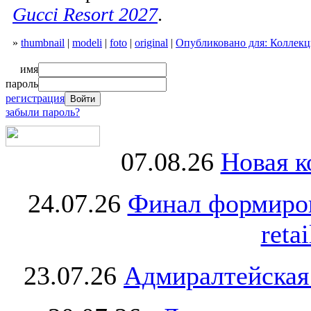
Gucci Resort 2027
.
»
thumbnail
|
modeli
|
foto
|
original
|
Опубликовано для: Коллекци
имя
пароль
регистрация
забыли пароль?
07.08.26
Новая к
24.07.26
Финал формиро
retai
23.07.26
Адмиралтейская