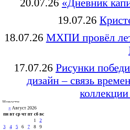
20.07.26
«Дневник капи
19.07.26
Крист
18.07.26
МХПИ провёл лет
17.07.26
Рисунки победи
дизайн – связь врем
коллекции 
«
Август 2026
пн
вт
ср
чт
пт
сб
вс
1
2
3
4
5
6
7
8
9