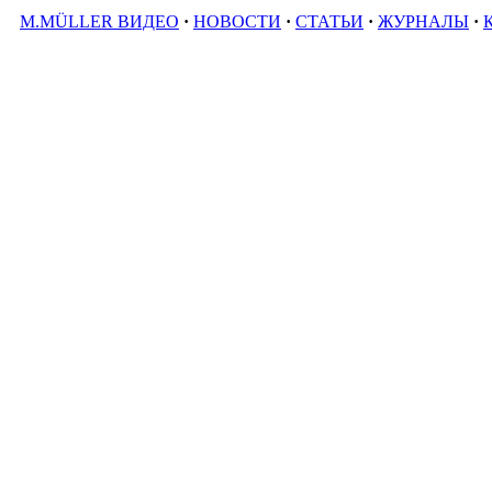
M.MÜLLER ВИДЕО
·
НОВОСТИ
·
СТАТЬИ
·
ЖУРНАЛЫ
·