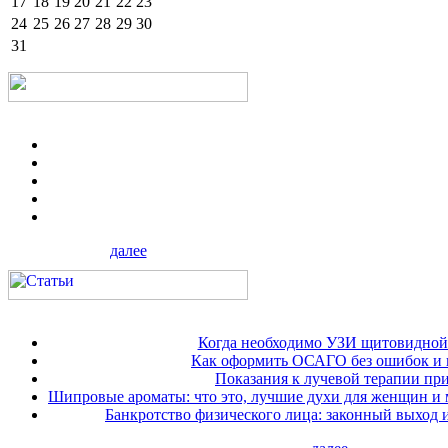
17
18
19
20
21
22
23
24
25
26
27
28
29
30
31
далее
Когда необходимо УЗИ щитовидной
Как оформить ОСАГО без ошибок и 
Показания к лучевой терапии при
Шипровые ароматы: что это, лучшие духи для женщин и
Банкротство физического лица: законный выход 