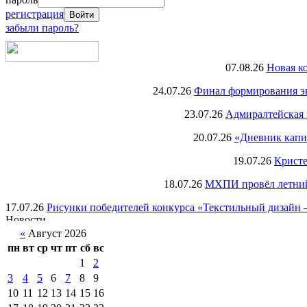
регистрация
забыли пароль?
07.08.26
Новая к
24.07.26
Финал формирования экс
23.07.26
Адмиралтейская 
20.07.26
«Дневник капи
19.07.26
Кристе
18.07.26
МХПИ провёл летний 
17.07.26
Рисунки победителей конкурса «Текстильный дизайн –
«
Август 2026
пн
вт
ср
чт
пт
сб
вс
1
2
3
4
5
6
7
8
9
10
11
12
13
14
15
16