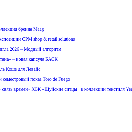
оллекция бренда Maag
позиции CPM shop & retail solutions
игла 2026 – Модный алгоритм
тана» – новая капсула БАСК
ль Коше для Левайс
семестровый показ Toro de Fuego
 связь времен» ХБК «Шуйские ситцы» в коллекции текстиля Yer