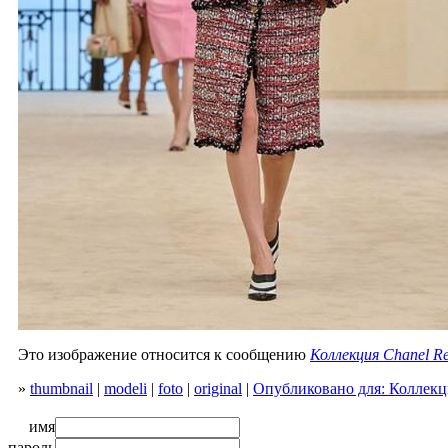
Это изображение относится к сообщению
Коллекция Chanel Re
»
thumbnail
|
modeli
|
foto
|
original
|
Опубликовано для: Коллекци
имя
пароль