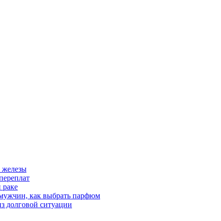
 железы
переплат
 раке
 мужчин, как выбрать парфюм
из долговой ситуации