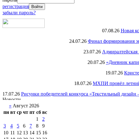
регистрация
забыли пароль?
07.08.26
Новая к
24.07.26
Финал формирования экс
23.07.26
Адмиралтейская 
20.07.26
«Дневник капи
19.07.26
Кристе
18.07.26
МХПИ провёл летний 
17.07.26
Рисунки победителей конкурса «Текстильный дизайн –
«
Август 2026
пн
вт
ср
чт
пт
сб
вс
1
2
3
4
5
6
7
8
9
10
11
12
13
14
15
16