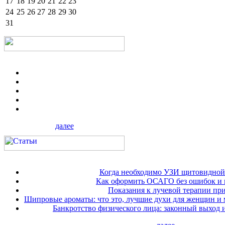
17
18
19
20
21
22
23
24
25
26
27
28
29
30
31
далее
Когда необходимо УЗИ щитовидной
Как оформить ОСАГО без ошибок и 
Показания к лучевой терапии при
Шипровые ароматы: что это, лучшие духи для женщин и
Банкротство физического лица: законный выход 