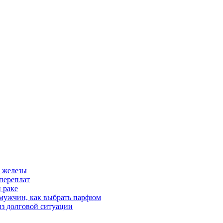
 железы
переплат
 раке
 мужчин, как выбрать парфюм
из долговой ситуации