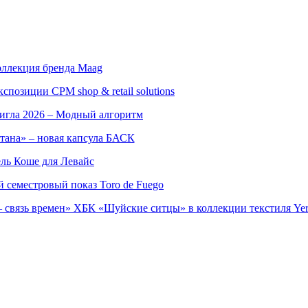
оллекция бренда Maag
позиции CPM shop & retail solutions
игла 2026 – Модный алгоритм
тана» – новая капсула БАСК
ль Коше для Левайс
семестровый показ Toro de Fuego
 связь времен» ХБК «Шуйские ситцы» в коллекции текстиля Yer