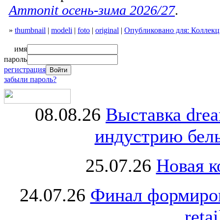
Ammonit осень-зима 2026/27
.
»
thumbnail
|
modeli
|
foto
|
original
|
Опубликовано для: Коллекц
имя
пароль
регистрация
забыли пароль?
08.08.26
Выставка dre
индустрию бель
25.07.26
Новая к
24.07.26
Финал формиро
retai