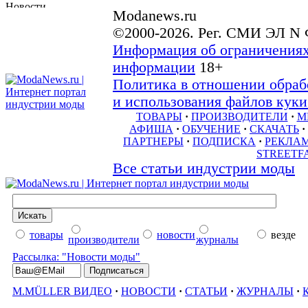
Modanews.ru
©2000-2026. Рег. СМИ ЭЛ N 
Информация об ограничениях
информации
18+
Политика в отношении обраб
и использования файлов куки 
ТОВАРЫ
·
ПРОИЗВОДИТЕЛИ
·
М
АФИША
·
ОБУЧЕНИЕ
·
СКАЧАТЬ
·
ПАРТНЕРЫ
·
ПОДПИСКА
·
РЕКЛА
STREETF
Все статьи индустрии моды
товары
новости
везде
производители
журналы
Рассылка: "Новости моды"
M.MÜLLER ВИДЕО
·
НОВОСТИ
·
СТАТЬИ
·
ЖУРНАЛЫ
·