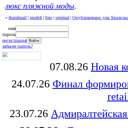
люкс пляжной моды
.
»
thumbnail
|
modeli
|
foto
|
original
|
Опубликовано для: Бразил
имя
пароль
регистрация
забыли пароль?
07.08.26
Новая к
24.07.26
Финал формиро
retai
23.07.26
Адмиралтейская