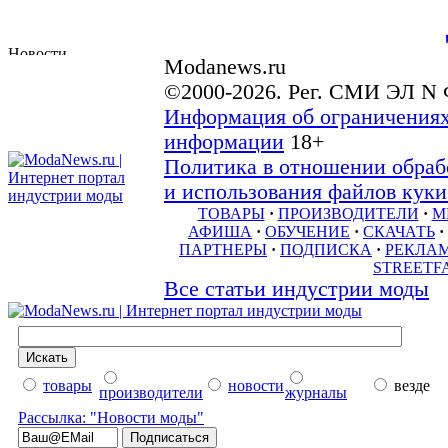
Modanews.ru
©2000-2026. Рег. СМИ ЭЛ N 
Информация об ограничениях
информации
18+
Политика в отношении обраб
и использования файлов куки 
ТОВАРЫ
·
ПРОИЗВОДИТЕЛИ
·
М
АФИША
·
ОБУЧЕНИЕ
·
СКАЧАТЬ
·
ПАРТНЕРЫ
·
ПОДПИСКА
·
РЕКЛА
STREETF
Все статьи индустрии моды
товары
новости
везде
производители
журналы
Рассылка: "Новости моды"