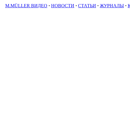
M.MÜLLER ВИДЕО
·
НОВОСТИ
·
СТАТЬИ
·
ЖУРНАЛЫ
·