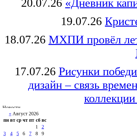
20.07.26
«Дневник капи
19.07.26
Крист
18.07.26
МХПИ провёл лет
17.07.26
Рисунки победи
дизайн – связь врем
коллекции 
«
Август 2026
пн
вт
ср
чт
пт
сб
вс
1
2
3
4
5
6
7
8
9