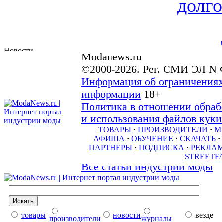
долго
Modanews.ru
©2000-2026. Рег. СМИ ЭЛ N 
Информация об ограничениях
информации
18+
Политика в отношении обраб
и использования файлов куки 
ТОВАРЫ
·
ПРОИЗВОДИТЕЛИ
·
М
АФИША
·
ОБУЧЕНИЕ
·
СКАЧАТЬ
·
ПАРТНЕРЫ
·
ПОДПИСКА
·
РЕКЛА
STREETF
Все статьи индустрии моды
товары
новости
везде
производители
журналы