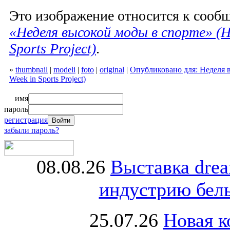
Это изображение относится к соо
«Неделя высокой моды в спорте» (H
Sports Project)
.
»
thumbnail
|
modeli
|
foto
|
original
|
Опубликовано для: Неделя в
Week in Sports Project)
имя
пароль
регистрация
забыли пароль?
08.08.26
Выставка dre
индустрию бель
25.07.26
Новая к