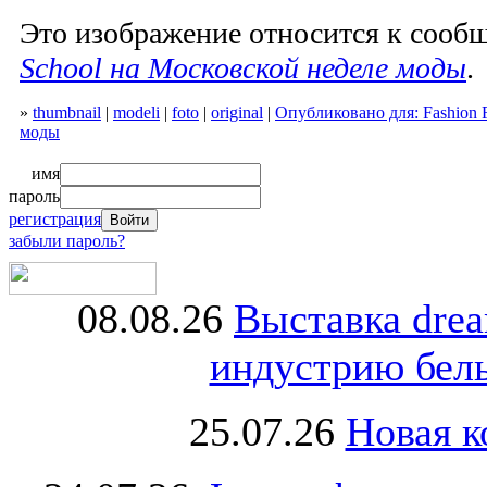
Это изображение относится к соо
School на Московской неделе моды
.
»
thumbnail
|
modeli
|
foto
|
original
|
Опубликовано для: Fashion 
моды
имя
пароль
регистрация
забыли пароль?
08.08.26
Выставка dre
индустрию бель
25.07.26
Новая к